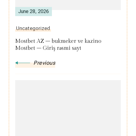
June 28, 2026
Uncategorized
Mostbet AZ – bukmeker ve kazino
Mostbet – Giriş rəsmi sayt
Previous