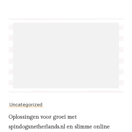
Uncategorized
Oplossingen voor groei met
spindogsnetherlands.nl en slimme online