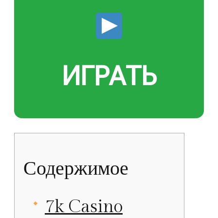
ИГРАТЬ
Содержимое
7k Casino