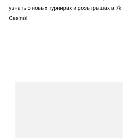
узнать о новых турнирах и розыгрышах в 7k
Casino!
Post
Navigation