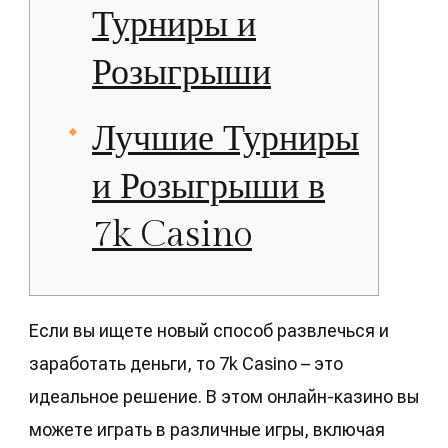
Турниры и
Розыгрыши
Лучшие Турниры
и Розыгрыши в
7k Casino
Если вы ищете новый способ развлечься и
заработать деньги, то 7k Casino – это
идеальное решение. В этом онлайн-казино вы
можете играть в различные игры, включая