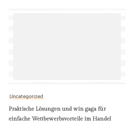
Uncategorized
Praktische Lösungen und win gaga für
einfache Wettbewerbsvorteile im Handel