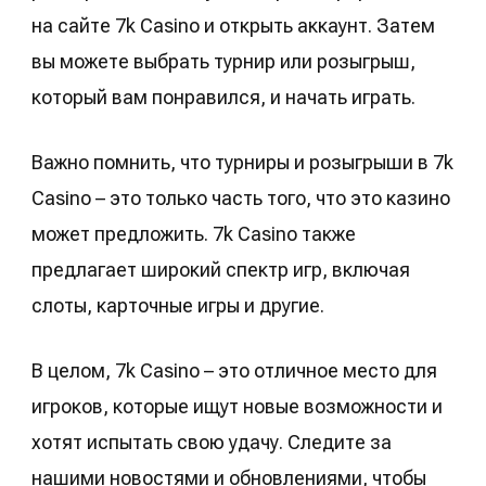
на сайте 7k Casino и открыть аккаунт. Затем
вы можете выбрать турнир или розыгрыш,
который вам понравился, и начать играть.
Важно помнить, что турниры и розыгрыши в 7k
Casino – это только часть того, что это казино
может предложить. 7k Casino также
предлагает широкий спектр игр, включая
слоты, карточные игры и другие.
В целом, 7k Casino – это отличное место для
игроков, которые ищут новые возможности и
хотят испытать свою удачу. Следите за
нашими новостями и обновлениями, чтобы