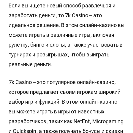
Если вы ищете новый способ развлечься и
заработать деньги, то 7k Casino – это
идеальное решение. В этом онлайн-казино вы
можете играть в различные игры, включая
рулетку, бинго и слоты, а также участвовать в
турнирах и розыгрышах, чтобы выиграть
реальные деньги.
7k Casino – это популярное онлайн-казино,
которое предлагает своим игрокам широкий
выбор игр и функций. В этом онлайн-казино
вы можете играть в игры от известных
разработчиков, таких как NetEnt, Microgaming
и Quickspin, а также получать бонусы и скидки