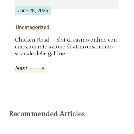
June 28, 2026
Uncategorized
Chicken Road – Slot di casinò online con
emozionante azione di attraversamento
stradale delle galline
Next
Recommended Articles