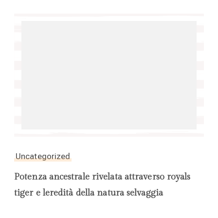
Uncategorized
Potenza ancestrale rivelata attraverso royals
tiger e leredità della natura selvaggia