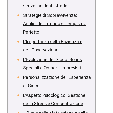
ottenere
senza incidenti stradali
bonus
senza
Strategie di Sopravvivenza:
incidenti
stradali
Analisi del Traffico e Tempismo
Perfetto
L'Importanza della Pazienza e
dell'Osservazione
L'Evoluzione del Gioco: Bonus
Speciali e Ostacoli Imprevisti
Personalizzazione dell'Esperienza
di Gioco
L'Aspetto Psicologico: Gestione
dello Stress e Concentrazione