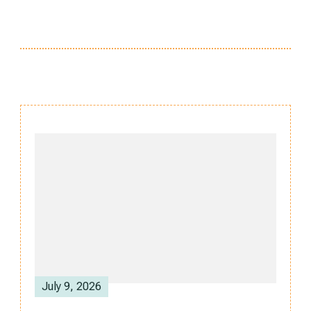
Post
Navigation
July 9, 2026