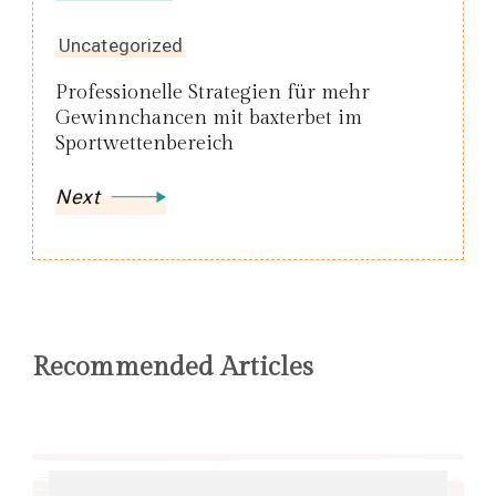
Uncategorized
Professionelle Strategien für mehr
Gewinnchancen mit baxterbet im
Sportwettenbereich
Next
Recommended Articles