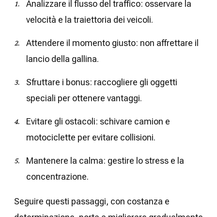
Analizzare il flusso del traffico: osservare la
velocità e la traiettoria dei veicoli.
Attendere il momento giusto: non affrettare il
lancio della gallina.
Sfruttare i bonus: raccogliere gli oggetti
speciali per ottenere vantaggi.
Evitare gli ostacoli: schivare camion e
motociclette per evitare collisioni.
Mantenere la calma: gestire lo stress e la
concentrazione.
Seguire questi passaggi, con costanza e