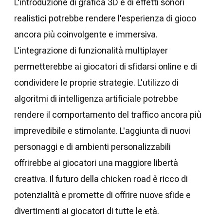
L'introduzione di grafica 3D e di effetti sonori
realistici potrebbe rendere l'esperienza di gioco
ancora più coinvolgente e immersiva.
L'integrazione di funzionalità multiplayer
permetterebbe ai giocatori di sfidarsi online e di
condividere le proprie strategie. L'utilizzo di
algoritmi di intelligenza artificiale potrebbe
rendere il comportamento del traffico ancora più
imprevedibile e stimolante. L'aggiunta di nuovi
personaggi e di ambienti personalizzabili
offrirebbe ai giocatori una maggiore libertà
creativa. Il futuro della chicken road è ricco di
potenzialità e promette di offrire nuove sfide e
divertimenti ai giocatori di tutte le età.