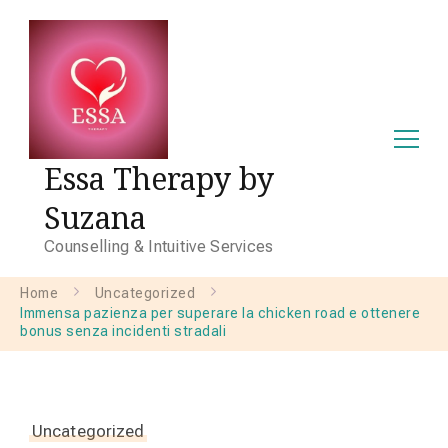
Essa Therapy by
Suzana
Counselling & Intuitive Services
Home
Uncategorized
Immensa pazienza per superare la chicken road e ottenere
bonus senza incidenti stradali
Uncategorized