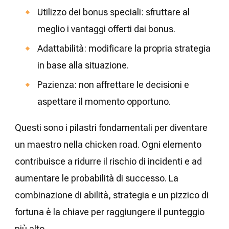
Utilizzo dei bonus speciali: sfruttare al
meglio i vantaggi offerti dai bonus.
Adattabilità: modificare la propria strategia
in base alla situazione.
Pazienza: non affrettare le decisioni e
aspettare il momento opportuno.
Questi sono i pilastri fondamentali per diventare
un maestro nella chicken road. Ogni elemento
contribuisce a ridurre il rischio di incidenti e ad
aumentare le probabilità di successo. La
combinazione di abilità, strategia e un pizzico di
fortuna è la chiave per raggiungere il punteggio
più alto.