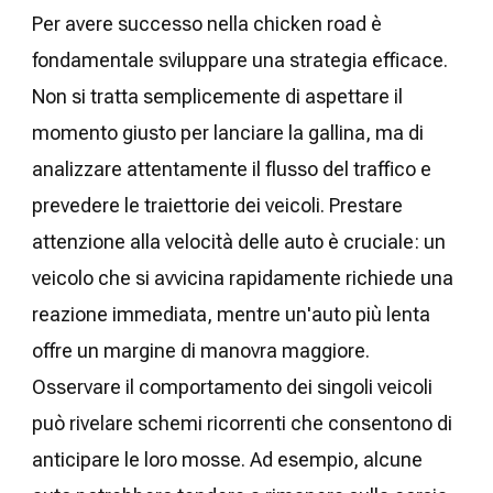
Per avere successo nella chicken road è
fondamentale sviluppare una strategia efficace.
Non si tratta semplicemente di aspettare il
momento giusto per lanciare la gallina, ma di
analizzare attentamente il flusso del traffico e
prevedere le traiettorie dei veicoli. Prestare
attenzione alla velocità delle auto è cruciale: un
veicolo che si avvicina rapidamente richiede una
reazione immediata, mentre un'auto più lenta
offre un margine di manovra maggiore.
Osservare il comportamento dei singoli veicoli
può rivelare schemi ricorrenti che consentono di
anticipare le loro mosse. Ad esempio, alcune