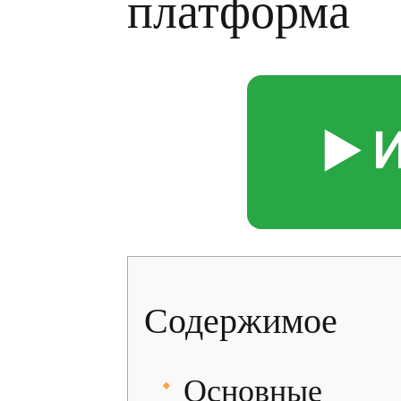
платформа
онлайн
–
что
представляет
собой
игровая
платформа
▶️ 
Содержимое
Основные