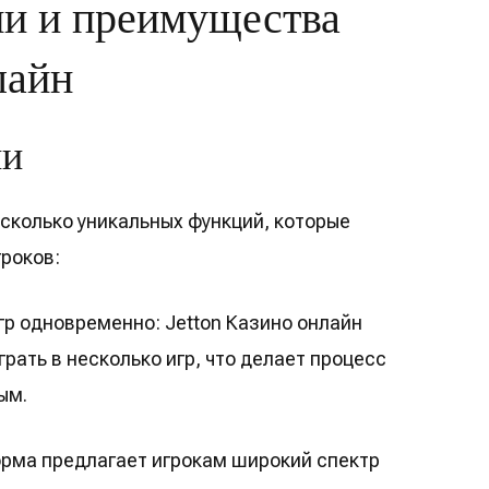
и и преимущества
лайн
ии
есколько уникальных функций, которые
роков:
гр одновременно: Jetton Казино онлайн
рать в несколько игр, что делает процесс
ым.
орма предлагает игрокам широкий спектр