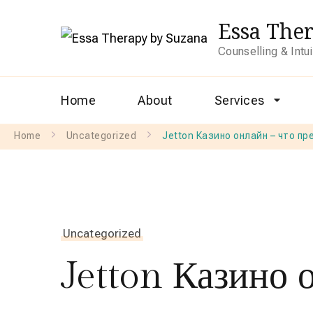
Essa The
Counselling & Intu
Home
About
Services
Home
Uncategorized
Jetton Казино онлайн – что 
Uncategorized
Jetton Казино 