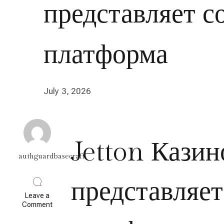
представляет с
платформа
July 3, 2026
Jetton Казин
authguardbasecraft
представляет
Leave a
on
Comment
Jetton
Казино