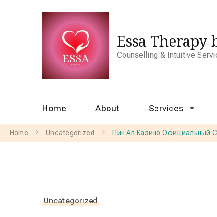
Essa Therapy 
Counselling & Intuitive Serv
Home
About
Services
Home
Uncategorized
Пин Ап Казино Официальный Са
Uncategorized