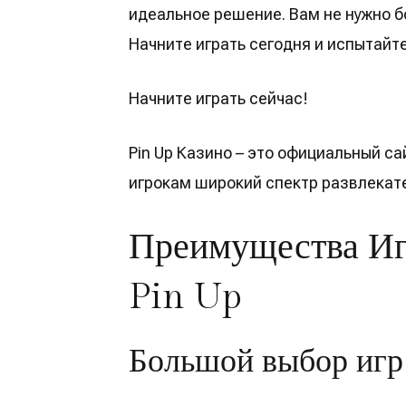
идеальное решение. Вам не нужно бо
Начните играть сегодня и испытайте
Начните играть сейчас!
Pin Up Казино – это официальный с
игрокам широкий спектр развлекате
Преимущества Иг
Pin Up
Большой выбор игр