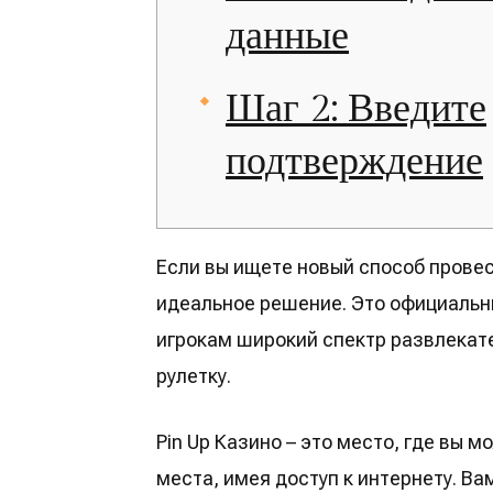
данные
Шаг 2: Введите
подтверждение
Если вы ищете новый способ провест
идеальное решение. Это официальн
игрокам широкий спектр развлекате
рулетку.
Pin Up Казино – это место, где вы м
места, имея доступ к интернету. Ва