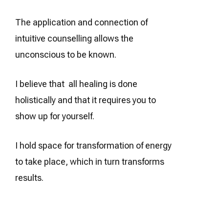
The application and connection of
intuitive counselling allows the
unconscious to be known.
I believe that all healing is done
holistically and that it requires you to
show up for yourself.
I hold space for transformation of energy
to take place, which in turn transforms
results.