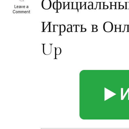
Официальны
Leave a
on
Comment
Пин
Играть в Он
Ап
Казино
Официальный
Сайт
–
Up
Играть
в
Онлайн
Казино
Pin
Up
▶️ 