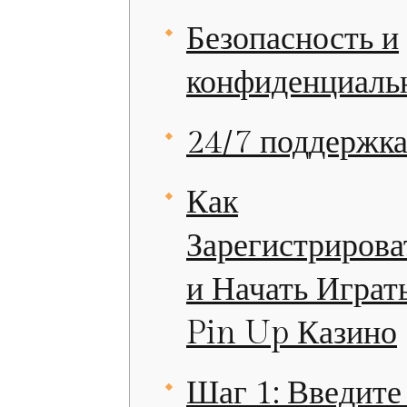
Безопасность и
конфиденциаль
24/7 поддержк
Как
Зарегистрирова
и Начать Играть
Pin Up Казино
Шаг 1: Введите