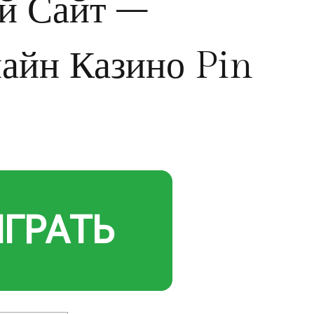
й Сайт –
лайн Казино Pin
ИГРАТЬ