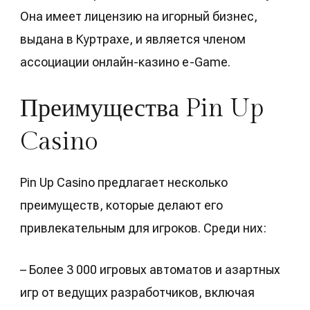
Она имеет лицензию на игорный бизнес,
выдана в Куртрахе, и является членом
ассоциации онлайн-казино e-Game.
Преимущества Pin Up
Casino
Pin Up Casino предлагает несколько
преимуществ, которые делают его
привлекательным для игроков. Среди них:
– Более 3 000 игровых автоматов и азартных
игр от ведущих разработчиков, включая