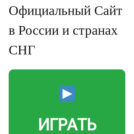
Официальный Сайт
в России и странах
СНГ
ИГРАТЬ