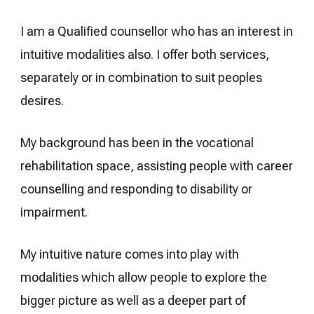
I am a Qualified counsellor who has an interest in
intuitive modalities also. I offer both services,
separately or in combination to suit peoples
desires.
My background has been in the vocational
rehabilitation space, assisting people with career
counselling and responding to disability or
impairment.
My intuitive nature comes into play with
modalities which allow people to explore the
bigger picture as well as a deeper part of