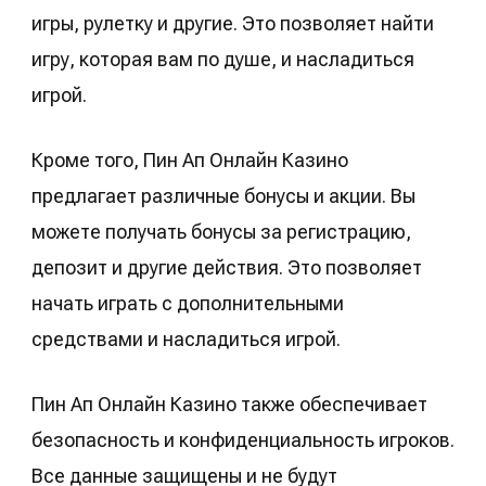
игры, рулетку и другие. Это позволяет найти
игру, которая вам по душе, и насладиться
игрой.
Кроме того, Пин Ап Онлайн Казино
предлагает различные бонусы и акции. Вы
можете получать бонусы за регистрацию,
депозит и другие действия. Это позволяет
начать играть с дополнительными
средствами и насладиться игрой.
Пин Ап Онлайн Казино также обеспечивает
безопасность и конфиденциальность игроков.
Все данные защищены и не будут