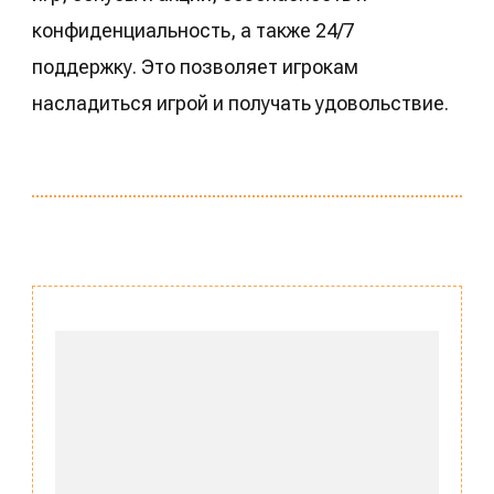
конфиденциальность, а также 24/7
поддержку. Это позволяет игрокам
насладиться игрой и получать удовольствие.
Post
Navigation