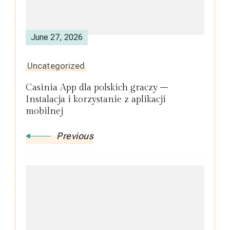
June 27, 2026
Uncategorized
Casinia App dla polskich graczy –
Instalacja i korzystanie z aplikacji
mobilnej
Previous