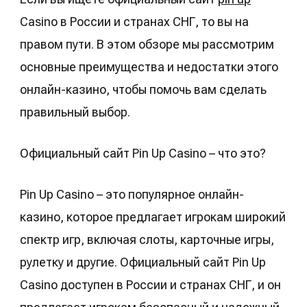
Casino в России и странах СНГ, то вы на
правом пути. В этом обзоре мы рассмотрим
основные преимущества и недостатки этого
онлайн-казино, чтобы помочь вам сделать
правильный выбор.
Официальный сайт Pin Up Casino – что это?
Pin Up Casino – это популярное онлайн-
казино, которое предлагает игрокам широкий
спектр игр, включая слоты, карточные игры,
рулетку и другие. Официальный сайт Pin Up
Casino доступен в России и странах СНГ, и он