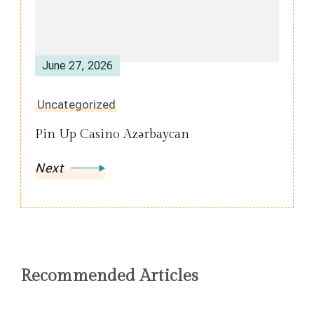
June 27, 2026
Uncategorized
Pin Up Casino Azərbaycan
Next
Recommended Articles