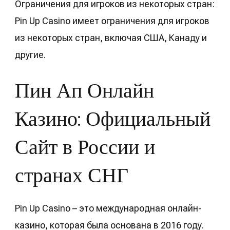
Ограничения для игроков из некоторых стран:
Pin Up Casino имеет ограничения для игроков
из некоторых стран, включая США, Канаду и
другие.
Пин Ап Онлайн
Казино: Официальный
Сайт в России и
странах СНГ
Pin Up Casino – это международная онлайн-
казино, которая была основана в 2016 году.