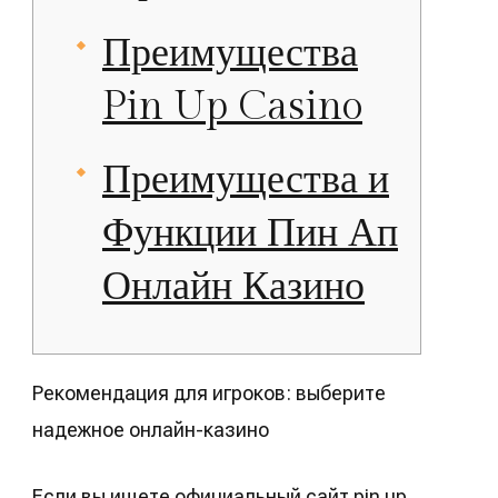
Преимущества
Pin Up Casino
Преимущества и
Функции Пин Ап
Онлайн Казино
Рекомендация для игроков: выберите
надежное онлайн-казино
Если вы ищете официальный сайт
pin up