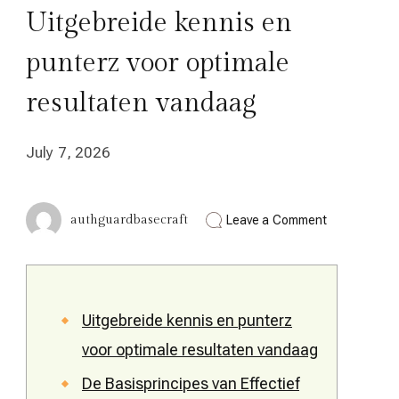
Uitgebreide kennis en
punterz voor optimale
resultaten vandaag
July 7, 2026
on
authguardbasecraft
Leave a Comment
Uitgebreide
kennis
en
punterz
voor
optimale
Uitgebreide kennis en punterz
resultaten
voor optimale resultaten vandaag
vandaag
De Basisprincipes van Effectief