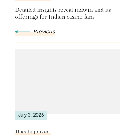
Detailed insights reveal indwin and its
offerings for Indian casino fans
Previous
July 3, 2026
Uncategorized