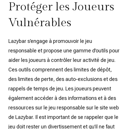
Protéger les Joueurs
Vulnérables
Lazybar s’engage à promouvoir le jeu
responsable et propose une gamme d’outils pour
aider les joueurs à contrôler leur activité de jeu.
Ces outils comprennent des limites de dépôt,
des limites de perte, des auto-exclusions et des
rappels de temps de jeu. Les joueurs peuvent
également accéder à des informations et à des
ressources sur le jeu responsable sur le site web
de Lazybar. Il est important de se rappeler que le
jeu doit rester un divertissement et qu’il ne faut