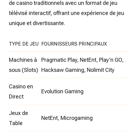
de casino traditionnels avec un format de jeu
télévisé interactif, offrant une expérience de jeu
unique et divertissante.
TYPE DE JEU
FOURNISSEURS PRINCIPAUX
Machines à
Pragmatic Play, NetEnt, Play'n GO,
sous (Slots)
Hacksaw Gaming, Nolimit City
Casino en
Evolution Gaming
Direct
Jeux de
NetEnt, Microgaming
Table