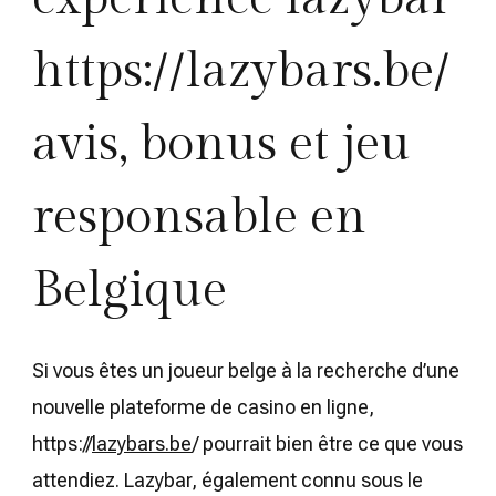
https://lazybars.be/
avis, bonus et jeu
responsable en
Belgique
Si vous êtes un joueur belge à la recherche d’une
nouvelle plateforme de casino en ligne,
https://
lazybars.be
/ pourrait bien être ce que vous
attendiez. Lazybar, également connu sous le