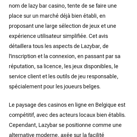
nom de lazy bar casino, tente de se faire une
place sur un marché déjà bien établi, en
proposant une large sélection de jeux et une
expérience utilisateur simplifiée. Cet avis
détaillera tous les aspects de Lazybar, de
l’inscription et la connexion, en passant par sa
réputation, sa licence, les jeux disponibles, le
service client et les outils de jeu responsable,
spécialement pour les joueurs belges.
Le paysage des casinos en ligne en Belgique est
compétitif, avec des acteurs locaux bien établis.
Cependant, Lazybar se positionne comme une
alternative moderne, axée sur la facilité