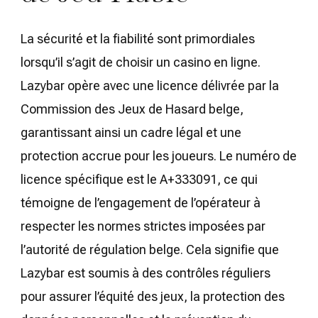
La sécurité et la fiabilité sont primordiales
lorsqu’il s’agit de choisir un casino en ligne.
Lazybar opère avec une licence délivrée par la
Commission des Jeux de Hasard belge,
garantissant ainsi un cadre légal et une
protection accrue pour les joueurs. Le numéro de
licence spécifique est le A+333091, ce qui
témoigne de l’engagement de l’opérateur à
respecter les normes strictes imposées par
l’autorité de régulation belge. Cela signifie que
Lazybar est soumis à des contrôles réguliers
pour assurer l’équité des jeux, la protection des