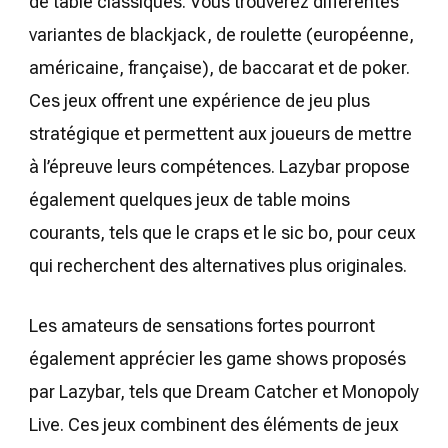
de table classiques. Vous trouverez différentes
variantes de blackjack, de roulette (européenne,
américaine, française), de baccarat et de poker.
Ces jeux offrent une expérience de jeu plus
stratégique et permettent aux joueurs de mettre
à l’épreuve leurs compétences. Lazybar propose
également quelques jeux de table moins
courants, tels que le craps et le sic bo, pour ceux
qui recherchent des alternatives plus originales.
Les amateurs de sensations fortes pourront
également apprécier les game shows proposés
par Lazybar, tels que Dream Catcher et Monopoly
Live. Ces jeux combinent des éléments de jeux