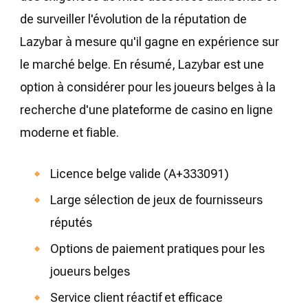
de surveiller l'évolution de la réputation de
Lazybar à mesure qu'il gagne en expérience sur
le marché belge. En résumé, Lazybar est une
option à considérer pour les joueurs belges à la
recherche d'une plateforme de casino en ligne
moderne et fiable.
Licence belge valide (A+333091)
Large sélection de jeux de fournisseurs
réputés
Options de paiement pratiques pour les
joueurs belges
Service client réactif et efficace