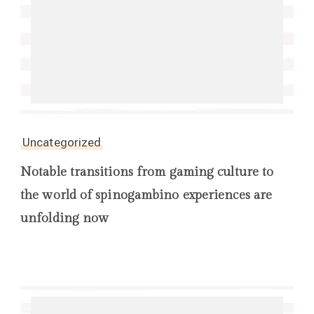
Uncategorized
Notable transitions from gaming culture to
the world of spinogambino experiences are
unfolding now