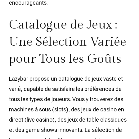
encourageants.
Catalogue de Jeux :
Une Sélection Variée
pour Tous les Goûts
Lazybar propose un catalogue de jeux vaste et
varié, capable de satisfaire les préférences de
tous les types de joueurs. Vous y trouverez des
machines à sous (slots), des jeux de casino en
direct (live casino), des jeux de table classiques
et des game shows innovants. La sélection de