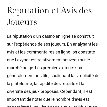
Reputation et Avis des
Joueurs
La réputation d'un casino en ligne se construit
sur l'expérience de ses joueurs. En analysant les
avis et les commentaires en ligne, on constate
que Lazybar est relativement nouveau sur le
marché belge. Les premiers retours sont
généralement positifs, soulignant la simplicité de
la plateforme, la rapidité des retraits et la
diversité des jeux proposés. Cependant, il est
important de noter que le nombre d'avis est