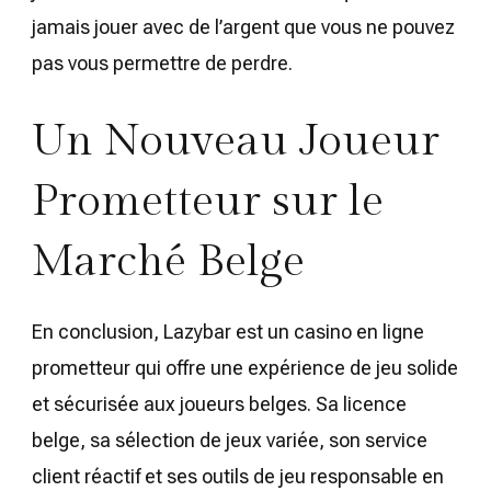
jamais jouer avec de l’argent que vous ne pouvez
pas vous permettre de perdre.
Un Nouveau Joueur
Prometteur sur le
Marché Belge
En conclusion, Lazybar est un casino en ligne
prometteur qui offre une expérience de jeu solide
et sécurisée aux joueurs belges. Sa licence
belge, sa sélection de jeux variée, son service
client réactif et ses outils de jeu responsable en