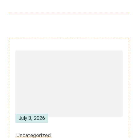
Post
Navigation
July 3, 2026
Uncategorized