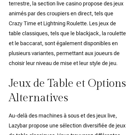
terrestre, la section live casino propose des jeux
animés par des croupiers en direct, tels que
Crazy Time et Lightning Roulette. Les jeux de
table classiques, tels que le blackjack, la roulette
et le baccarat, sont également disponibles en
plusieurs variantes, permettant aux joueurs de
choisir leur niveau de mise et leur style de jeu.
Jeux de Table et Options
Alternatives
Au-delà des machines à sous et des jeux live,
Lazybar propose une sélection diversifiée de jeux