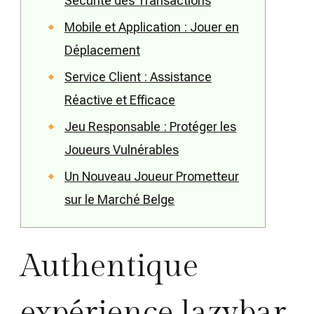
Sécurité des Transactions
Mobile et Application : Jouer en
Déplacement
Service Client : Assistance
Réactive et Efficace
Jeu Responsable : Protéger les
Joueurs Vulnérables
Un Nouveau Joueur Prometteur
sur le Marché Belge
Authentique
expérience lazybar