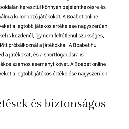
boldalán keresztül könnyen bejelentkezésre és
álni a különböző játékokat. A Boabet online
lyeket a legtöbb játékos értékelése nagyszerűen
el is kezdenél, így nem feltétlenül szükséges,
őtt próbálkoznál a játékokkal. A Boabet hu
d a játékokat, és a sportfogadásra is
átékos számos eseményt követ. A Boabet online
lyeket a legtöbb játékos értékelése nagyszerűen
tések és biztonságos