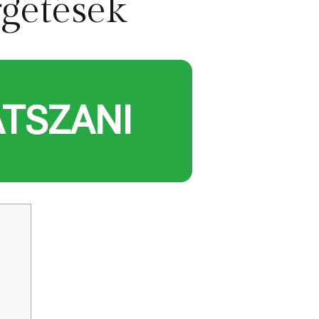
getések
ÁTSZANI