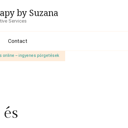
rapy by Suzana
itive Services
Contact
 online – ingyenes pörgetések
 és