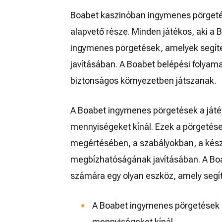
Boabet kaszinóban ingymenes pörgeté
alapvető része. Minden játékos, aki a 
ingymenes pörgetések, amelyek segít
javításában. A Boabet belépési folyama
biztonságos környezetben játszanak.
A Boabet ingymenes pörgetések a ját
mennyiségeket kínál. Ezek a pörgetése
megértésében, a szabályokban, a kész
megbízhatóságának javításában. A Bo
számára egy olyan eszköz, amely segí
A Boabet ingymenes pörgetések 
mennyiségeket kínál.