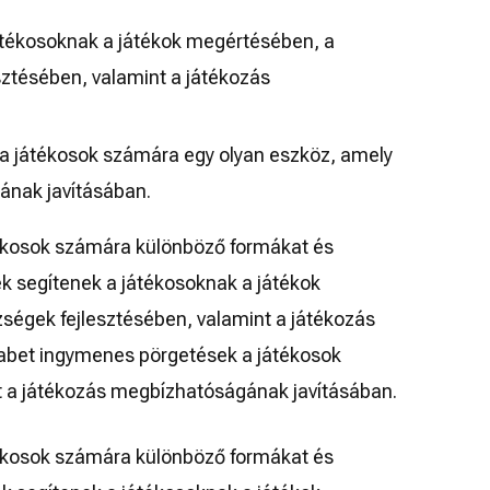
átékosoknak a játékok megértésében, a
sztésében, valamint a játékozás
a játékosok számára egy olyan eszköz, amely
ának javításában.
ékosok számára különböző formákat és
k segítenek a játékosoknak a játékok
ségek fejlesztésében, valamint a játékozás
abet ingymenes pörgetések a játékosok
t a játékozás megbízhatóságának javításában.
ékosok számára különböző formákat és