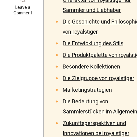
Leave a
Sammler und Liebhaber
on
Comment
Faszinierende
Die Geschichte und Philosophi
Kreationen
offenbaren
von royalstiger
den
einzigartigen
Die Entwicklung des Stils
Charakter
von
Die Produktpalette von royalsti
royalstiger
für
Besondere Kollektionen
Sammler
und
Die Zielgruppe von royalstiger
Liebhaber
Marketingstrategien
Die Bedeutung von
Sammlerstücken im Allgemei
Zukunftsperspektiven und
Innovationen bei royalstiger