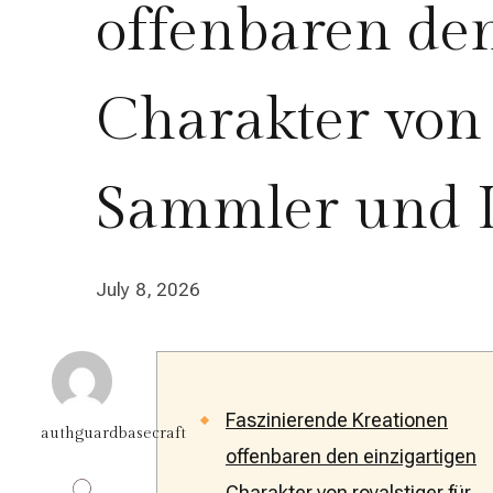
offenbaren den
Charakter von 
Sammler und 
July 8, 2026
Faszinierende Kreationen
authguardbasecraft
offenbaren den einzigartigen
Charakter von royalstiger für