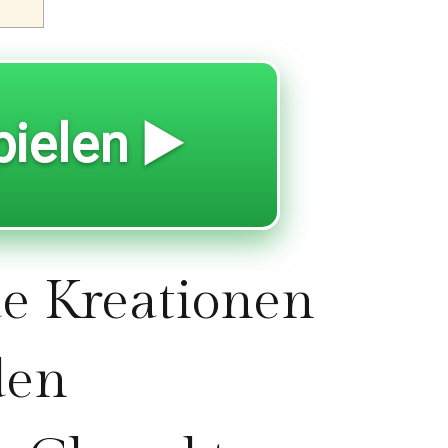
pielen ▶️
de Kreationen
den