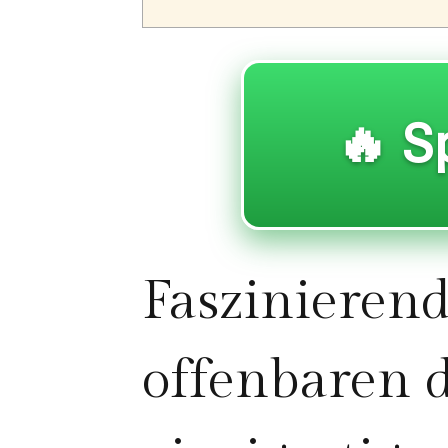
🔥 S
Faszinieren
offenbaren 