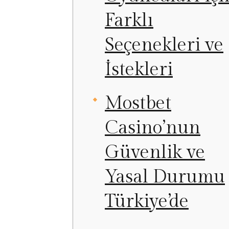
Farklı
Seçenekleri ve
İstekleri
Mostbet
Casino’nun
Güvenlik ve
Yasal Durumu
Türkiye’de