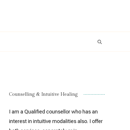
Counselling & Intuitive Healing
I am a Qualified counsellor who has an
interest in intuitive modalities also. I offer