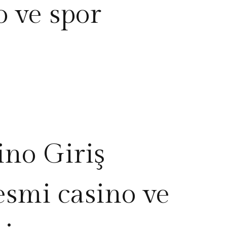
 ve spor
ino Giriş
esmi casino ve