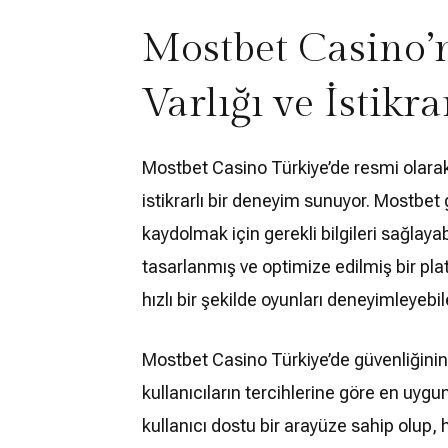
Mostbet Casino’
Varlığı ve İstikr
Mostbet Casino Türkiye’de resmi olarak f
istikrarlı bir deneyim sunuyor. Mostbet g
kaydolmak için gerekli bilgileri sağlayab
tasarlanmış ve optimize edilmiş bir pla
hızlı bir şekilde oyunları deneyimleyebil
Mostbet Casino Türkiye’de güvenliğinin y
kullanıcıların tercihlerine göre en uygun
kullanıcı dostu bir arayüze sahip olup,