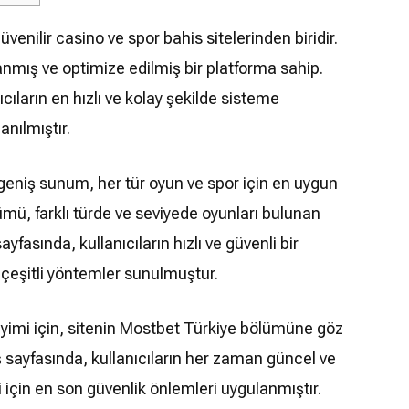
üvenilir casino ve spor bahis sitelerinden biridir.
anmış ve optimize edilmiş bir platforma sahip.
cıların en hızlı ve kolay şekilde sisteme
anılmıştır.
geniş sunum, her tür oyun ve spor için en uygun
mü, farklı türde ve seviyede oyunları bulunan
yfasında, kullanıcıların hızlı ve güvenli bir
n çeşitli yöntemler sunulmuştur.
eyimi için, sitenin Mostbet Türkiye bölümüne göz
 sayfasında, kullanıcıların her zaman güncel ve
i için en son güvenlik önlemleri uygulanmıştır.