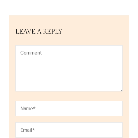
LEAVE A REPLY