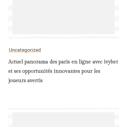
Uncategorized
Actuel panorama des paris en ligne avec ivybet
et ses opportunités innovantes pour les
joueurs avertis