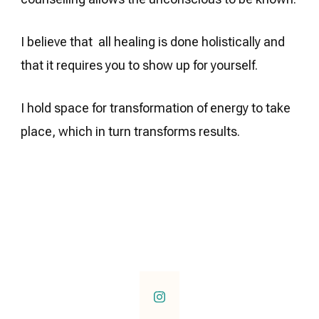
I believe that all healing is done holistically and
that it requires you to show up for yourself.
I hold space for transformation of energy to take
place, which in turn transforms results.