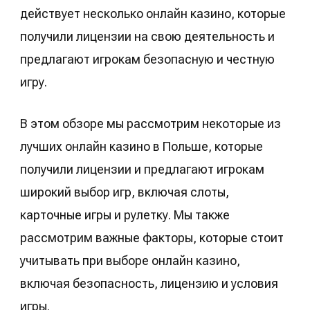
действует несколько онлайн казино, которые
получили лицензии на свою деятельность и
предлагают игрокам безопасную и честную
игру.
В этом обзоре мы рассмотрим некоторые из
лучших онлайн казино в Польше, которые
получили лицензии и предлагают игрокам
широкий выбор игр, включая слоты,
карточные игры и рулетку. Мы также
рассмотрим важные факторы, которые стоит
учитывать при выборе онлайн казино,
включая безопасность, лицензию и условия
игры.