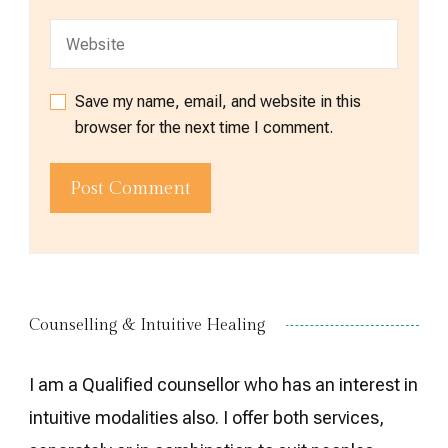
Save my name, email, and website in this
browser for the next time I comment.
Counselling & Intuitive Healing
I am a Qualified counsellor who has an interest in
intuitive modalities also. I offer both services,