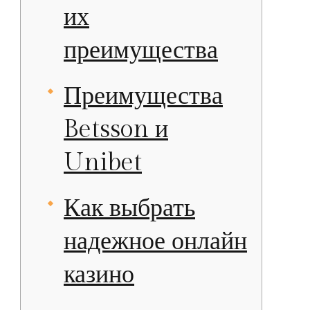
их
преимущества
Преимущества
Betsson и
Unibet
Как выбрать
надежное онлайн
казино