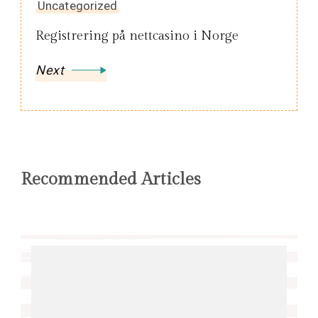
Uncategorized
Registrering på nettcasino i Norge
Next
Recommended Articles