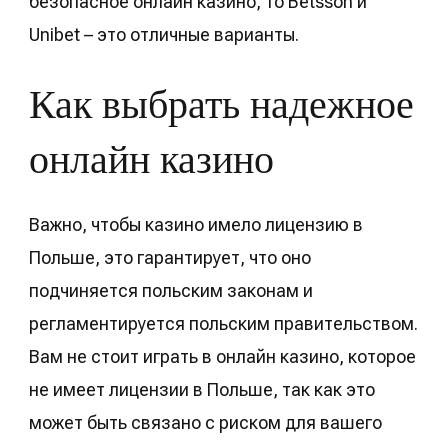
безопасное онлайн казино, то Betsson и
Unibet – это отличные варианты.
Как выбрать надежное
онлайн казино
Важно, чтобы казино имело лицензию в
Польше, это гарантирует, что оно
подчиняется польским законам и
регламентируется польским правительством.
Вам не стоит играть в онлайн казино, которое
не имеет лицензии в Польше, так как это
может быть связано с риском для вашего