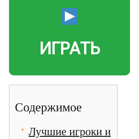
ИГРАТЬ
Содержимое
Лучшие игроки и