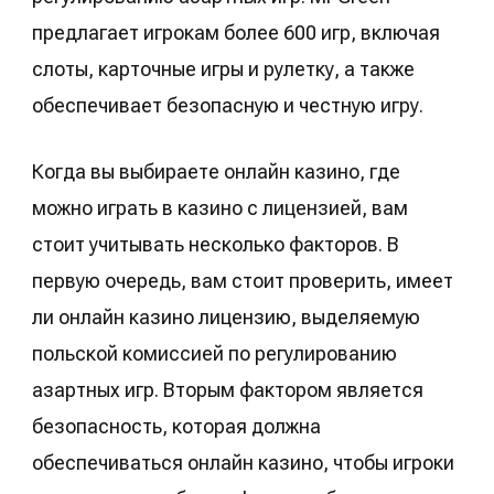
предлагает игрокам более 600 игр, включая
слоты, карточные игры и рулетку, а также
обеспечивает безопасную и честную игру.
Когда вы выбираете онлайн казино, где
можно играть в казино с лицензией, вам
стоит учитывать несколько факторов. В
первую очередь, вам стоит проверить, имеет
ли онлайн казино лицензию, выделяемую
польской комиссией по регулированию
азартных игр. Вторым фактором является
безопасность, которая должна
обеспечиваться онлайн казино, чтобы игроки