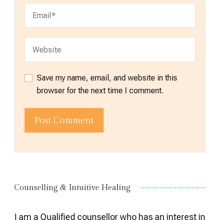
Save my name, email, and website in this
browser for the next time I comment.
Counselling & Intuitive Healing
I am a Qualified counsellor who has an interest in