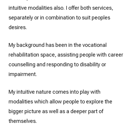
intuitive modalities also. I offer both services,
separately or in combination to suit peoples
desires.
My background has been in the vocational
rehabilitation space, assisting people with career
counselling and responding to disability or
impairment.
My intuitive nature comes into play with
modalities which allow people to explore the
bigger picture as well as a deeper part of
themselves.