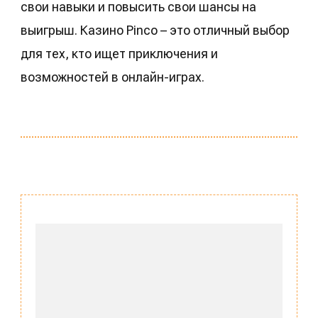
свои навыки и повысить свои шансы на
выигрыш. Казино Pinco – это отличный выбор
для тех, кто ищет приключения и
возможностей в онлайн-играх.
Post
Navigation