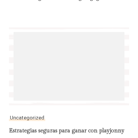
Uncategorized
Estrategias seguras para ganar con playjonny