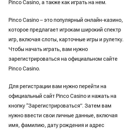
Pinco Casino, а также как играть на нем.
Pinco Casino – это популярный онлайн-казино,
которое предлагает игрокам широкий спектр
игр, включая слоты, карточные игры и рулетку.
Чтобы начать играть, вам нужно
зарегистрироваться на официальном сайте
Pinco Casino.
Для регистрации вам нужно перейти на
официальный сайт Pinco Casino и нажать на
кнопку “Зарегистрироваться”. Затем вам
нужно ввести свои личные данные, включая
имя, фамилию, дату рождения и адрес