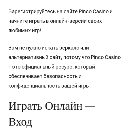
Зарегистрируйтесь на сайте Pinco Casino и
начните играть в онлайн-версии своих
любимых игр!
Вам не нужно искать зеркало или
альтернативный сайт, потому что Pinco Casino
– это официальный ресурс, который
обеспечивает безопасность и
конфиденциальность вашей игры.
Играть Онлайн –
Вход