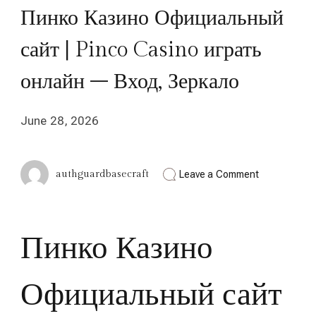
Пинко Казино Официальный
сайт | Pinco Casino играть
онлайн – Вход, Зеркало
June 28, 2026
on
authguardbasecraft
Leave a Comment
Пинко
Казино
Официальн
сайт
Пинко Казино
|
Pinco
Casino
играть
Официальный сайт
онлайн
–
Вход,