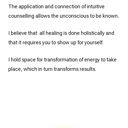
The application and connection of intuitive
counselling allows the unconscious to be known.
I believe that all healing is done holistically and
that it requires you to show up for yourself.
I hold space for transformation of energy to take
place, which in turn transforms results.