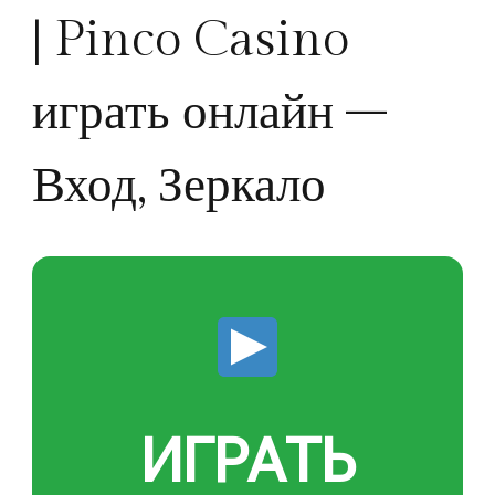
Зеркало
| Pinco Casino
играть онлайн –
Вход, Зеркало
ИГРАТЬ